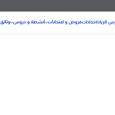
س الريادة
جذاذات
فروض و امتحانات
أنشطة و دروس
وثائق