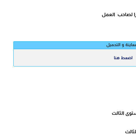
 لصاحب العمل
عاينة و التحميل
اضعط هنا
توى الثالث
ثالث