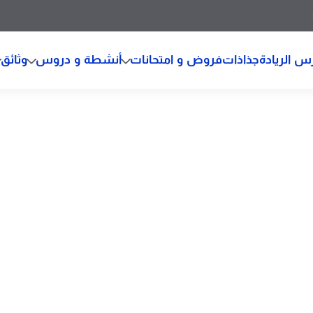
س الريادة
جذاذات
فروض و امتحانات
أنشطة و دروس
وثائق