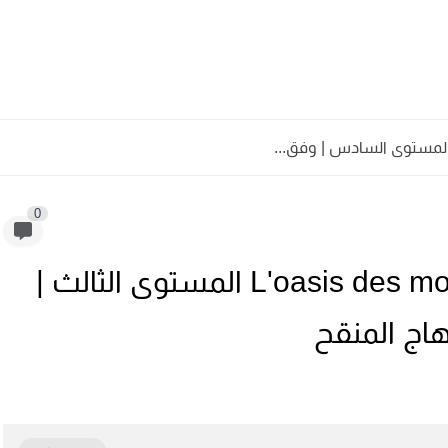
 المستوى السادس | وفق...
0
جذاذات L'oasis des mots français 3AEP المستوى الثالث |
هاج المنقح