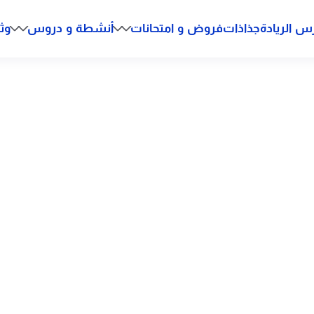
س الريادة
جذاذات
فروض و امتحانات
أنشطة و دروس
وث