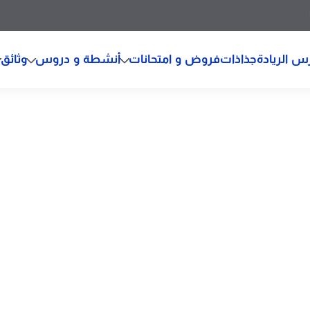
س الريادة
جذاذات
فروض و امتحانات
أنشطة و دروس
وثائق