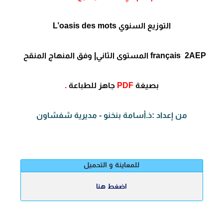
التوزيع السنوي L’oasis des mots
français 2AEP المستوى الثاني| وفق المنهاج المنقح
بصيغة
PDF
جاهز للطباعة
.
من إعداد :ذ.أسامة بنخنو - مديرية شفشاون
للمعاينة و التحميل
اضغط هنا