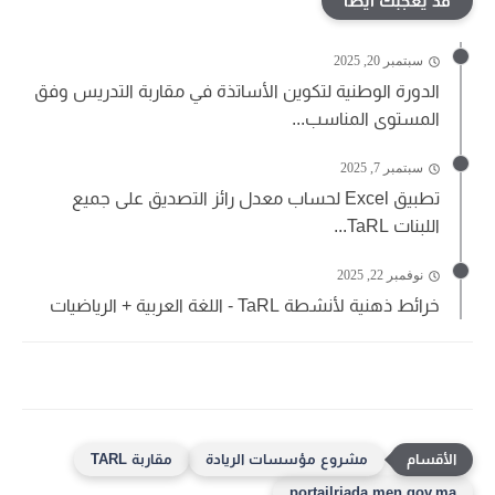
قد يعجبك ايضا
سبتمبر 20, 2025
الدورة الوطنية لتكوين الأساتذة في مقاربة التدريس وفق
المستوى المناسب...
سبتمبر 7, 2025
تطبيق Excel لحساب معدل رائز التصديق على جميع
اللبنات TaRL...
نوفمبر 22, 2025
خرائط ذهنية لأنشطة TaRL - اللغة العربية + الرياضيات
مشروع مؤسسات الريادة
مقاربة TARL
portailriada.men.gov.ma